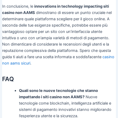
In conclusione, le
innovations in technology impacting siti
casino non AAMS
dimostrano di essere un punto cruciale nel
determinare quale piattaforma scegliere per il gioco online. A
seconda delle tue esigenze specifiche, potrebbe essere più
vantaggioso optare per un sito con un’interfaccia utente
intuitiva o uno con un’ampia varietà di metodi di pagamento.
Non dimenticare di considerare le recensioni degli utenti e la
reputazione complessiva della piattaforma. Spero che questa
guida ti aiuti a fare una scelta informata e soddisfacente
casino
non aams sicuri
.
FAQ
Quali sono le nuove tecnologie che stanno
impattando i siti casino non AAMS?
Nuove
tecnologie come blockchain, intelligenza artificiale e
sistemi di pagamento innovativi stanno migliorando
l’esperienza utente e la sicurezza.