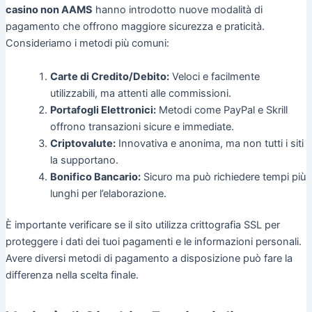
casino non AAMS
hanno introdotto nuove modalità di
pagamento che offrono maggiore sicurezza e praticità.
Consideriamo i metodi più comuni:
Carte di Credito/Debito:
Veloci e facilmente
utilizzabili, ma attenti alle commissioni.
Portafogli Elettronici:
Metodi come PayPal e Skrill
offrono transazioni sicure e immediate.
Criptovalute:
Innovativa e anonima, ma non tutti i siti
la supportano.
Bonifico Bancario:
Sicuro ma può richiedere tempi più
lunghi per l’elaborazione.
È importante verificare se il sito utilizza crittografia SSL per
proteggere i dati dei tuoi pagamenti e le informazioni personali.
Avere diversi metodi di pagamento a disposizione può fare la
differenza nella scelta finale.