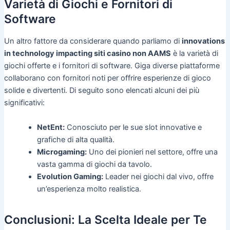
Varietà di Giochi e Fornitori di
Software
Un altro fattore da considerare quando parliamo di
innovations
in technology impacting siti casino non AAMS
è la varietà di
giochi offerte e i fornitori di software. Giga diverse piattaforme
collaborano con fornitori noti per offrire esperienze di gioco
solide e divertenti. Di seguito sono elencati alcuni dei più
significativi:
NetEnt:
Conosciuto per le sue slot innovative e
grafiche di alta qualità.
Microgaming:
Uno dei pionieri nel settore, offre una
vasta gamma di giochi da tavolo.
Evolution Gaming:
Leader nei giochi dal vivo, offre
un’esperienza molto realistica.
Conclusioni: La Scelta Ideale per Te