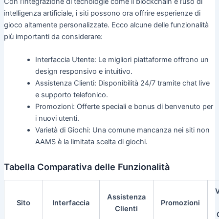
Con l’integrazione di tecnologie come il blockchain e l’uso di
intelligenza artificiale, i siti possono ora offrire esperienze di
gioco altamente personalizzate. Ecco alcune delle funzionalità
più importanti da considerare:
Interfaccia Utente: Le migliori piattaforme offrono un
design responsivo e intuitivo.
Assistenza Clienti: Disponibilità 24/7 tramite chat live
e supporto telefonico.
Promozioni: Offerte speciali e bonus di benvenuto per
i nuovi utenti.
Varietà di Giochi: Una comune mancanza nei siti non
AAMS è la limitata scelta di giochi.
Tabella Comparativa delle Funzionalità
V
Assistenza
Sito
Interfaccia
Promozioni
Clienti