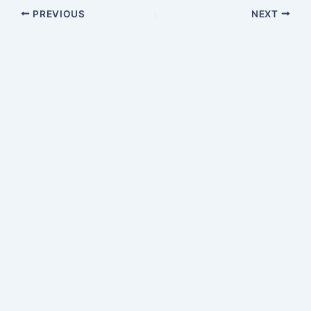
PREVIOUS
NEXT