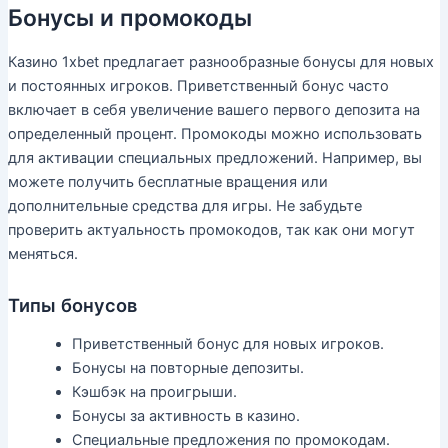
Бонусы и промокоды
Казино 1xbet предлагает разнообразные бонусы для новых
и постоянных игроков. Приветственный бонус часто
включает в себя увеличение вашего первого депозита на
определенный процент. Промокоды можно использовать
для активации специальных предложений. Например, вы
можете получить бесплатные вращения или
дополнительные средства для игры. Не забудьте
проверить актуальность промокодов, так как они могут
меняться.
Типы бонусов
Приветственный бонус для новых игроков.
Бонусы на повторные депозиты.
Кэшбэк на проигрыши.
Бонусы за активность в казино.
Специальные предложения по промокодам.