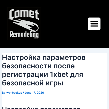
Skip
Post
to
navigation
content
Me
HVAC SERVICE
Настройка параметров
безопасности после
регистрации 1xbet для
безопасной игры
By
wp-backup
/
June 17, 2026