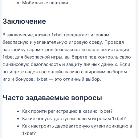
Мобильные платежи.
Заключение
В заключение, казино 1xbet предлагает игрокам
безопасную и увлекательную игровую среду. Проводя
настройку параметров безопасности после регистрации
1xbet для безопасной игры, вы берете под контроль свою
финансовую безопасность и защиту личных данных. Если
вы ищете надежное онлайн казино с широким выбором
игр и бонусов, 1xbet — это отличный выбор.
Часто задаваемые вопросы
Как пройти регистрацию в казино 1xbet?
Какие бонусы доступны новым игрокам 1xbet?
Как настроить двухфакторную аутентификацию в
1xbet?