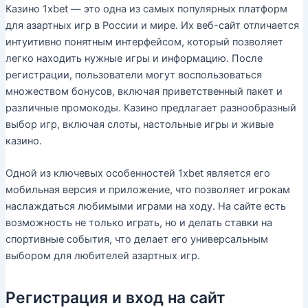
Казино 1xbet — это одна из самых популярных платформ
для азартных игр в России и мире. Их веб-сайт отличается
интуитивно понятным интерфейсом, который позволяет
легко находить нужные игры и информацию. После
регистрации, пользователи могут воспользоваться
множеством бонусов, включая приветственный пакет и
различные промокоды. Казино предлагает разнообразный
выбор игр, включая слоты, настольные игры и живые
казино.
Одной из ключевых особенностей 1xbet является его
мобильная версия и приложение, что позволяет игрокам
наслаждаться любимыми играми на ходу. На сайте есть
возможность не только играть, но и делать ставки на
спортивные события, что делает его универсальным
выбором для любителей азартных игр.
Регистрация и вход на сайт