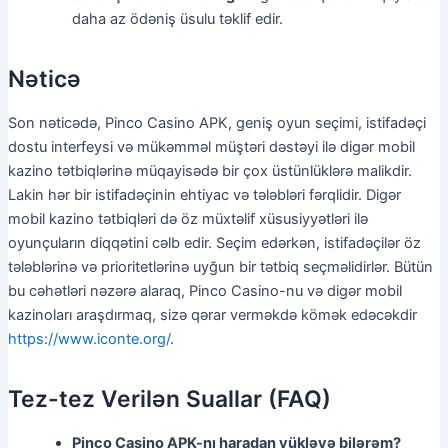
daha az ödəniş üsulu təklif edir.
Nəticə
Son nəticədə, Pinco Casino APK, geniş oyun seçimi, istifadəçi
dostu interfeysi və mükəmməl müştəri dəstəyi ilə digər mobil
kazino tətbiqlərinə müqayisədə bir çox üstünlüklərə malikdir.
Lakin hər bir istifadəçinin ehtiyac və tələbləri fərqlidir. Digər
mobil kazino tətbiqləri də öz müxtəlif xüsusiyyətləri ilə
oyunçuların diqqətini cəlb edir. Seçim edərkən, istifadəçilər öz
tələblərinə və prioritetlərinə uyğun bir tətbiq seçməlidirlər. Bütün
bu cəhətləri nəzərə alaraq, Pinco Casino-nu və digər mobil
kazinoları araşdırmaq, sizə qərar verməkdə kömək edəcəkdir
https://www.iconte.org/
.
Tez-tez Verilən Suallar (FAQ)
Pinco Casino APK-nı haradan yükləyə bilərəm?