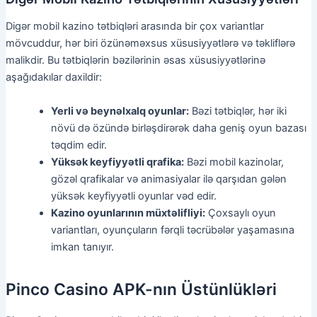
Digər mobil kazino tətbiqləri arasında bir çox variantlar
mövcuddur, hər biri özünəməxsus xüsusiyyətlərə və təkliflərə
malikdir. Bu tətbiqlərin bəzilərinin əsas xüsusiyyətlərinə
aşağıdakılar daxildir:
Yerli və beynəlxalq oyunlar:
Bəzi tətbiqlər, hər iki
növü də özündə birləşdirərək daha geniş oyun bazası
təqdim edir.
Yüksək keyfiyyətli qrafika:
Bəzi mobil kazinolar,
gözəl qrafikalar və animasiyalar ilə qarşıdan gələn
yüksək keyfiyyətli oyunlar vəd edir.
Kazino oyunlarının müxtəlifliyi:
Çoxsaylı oyun
variantları, oyunçuların fərqli təcrübələr yaşamasına
imkan tanıyır.
Pinco Casino APK-nın Üstünlükləri