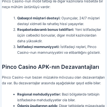
Pinco Casino-nun mobil tətbiqi ilə digər kazinolara nisbətdə bir
neçə mühüm üstünlüyü vardır:
Qabaqcıl müştəri dəstəyi:
Oyunçular, 24/7 müştəri
dəstəyi xidməti ilə rahatlıq hissi yaşayırlar.
Rəqabətədavamlı bonus təklifləri:
Yeni istifadəçilər
üçün cəlbedici bonuslar, digər mobil kazinolardan
daha yüksəkdir.
İstifadəçi məmnuniyyəti:
İstifadəçi rəyləri, Pinco
Casino-nun məmnuniyyətini və etibarlılığını göstərir.
Pinco Casino APK-nın Dezavantajları
Pinco Casino-nun bəzən müzakirə mövzusu olan dezavantajları
da var. Bu dezavantajlar arasında aşağıdakılar qeyd edilə bilər:
Regional məhdudiyyətlər:
Bəzi bölgələrdə tətbiqin
istifadəsinə məhdudiyyətlər ola bilər.
Ödəniş üsullarının azlığı:
Digər tətbiqlərlə müqayisədə