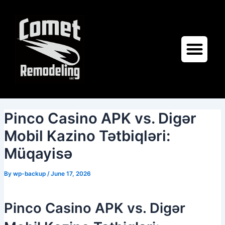
Skip
Post
to
navigation
content
Me
HVAC SERVICE
Pinco Casino APK vs. Digər
Mobil Kazino Tətbiqləri:
Müqayisə
By
wp-backup
/
June 17, 2026
Pinco Casino APK vs. Digər