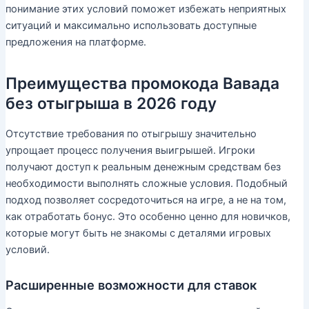
понимание этих условий поможет избежать неприятных
ситуаций и максимально использовать доступные
предложения на платформе.
Преимущества промокода Вавада
без отыгрыша в 2026 году
Отсутствие требования по отыгрышу значительно
упрощает процесс получения выигрышей. Игроки
получают доступ к реальным денежным средствам без
необходимости выполнять сложные условия. Подобный
подход позволяет сосредоточиться на игре, а не на том,
как отработать бонус. Это особенно ценно для новичков,
которые могут быть не знакомы с деталями игровых
условий.
Расширенные возможности для ставок