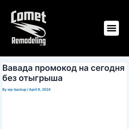
Skip
Post
to
navigation
content
Me
HVAC SERVICE
Вавада промокод на сегодня
без отыгрыша
By
wp-backup
/
April 9, 2024